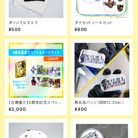
オリジナルマスク
ダイカットシールセット
¥500
¥600
【在庫僅少】6周年記念スペシャ
角丸缶バッジ（団体ロゴVer.）
ルカードセット
¥2,000
¥400