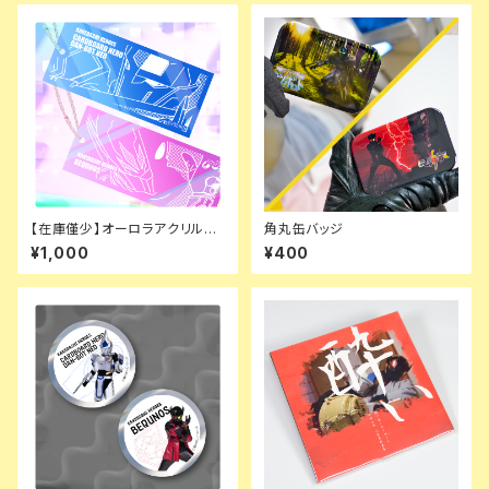
【在庫僅少】オーロラアクリルス
角丸缶バッジ
トラップ
¥1,000
¥400