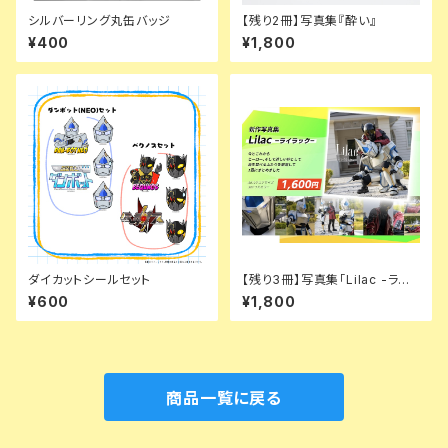
シルバーリング丸缶バッジ
【残り2冊】写真集『酔い』
¥400
¥1,800
ダイカットシールセット
【残り3冊】写真集「Lilac -ライ
ラック-」
¥600
¥1,800
商品一覧に戻る