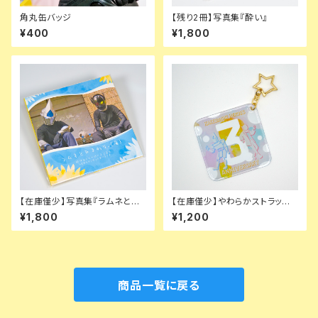
角丸缶バッジ
【残り2冊】写真集『酔い』
¥400
¥1,800
【在庫僅少】写真集『ラムネとひ
【在庫僅少】やわらかストラップ
まわり、(海)』
（3周年限定デザイン）
¥1,800
¥1,200
商品一覧に戻る